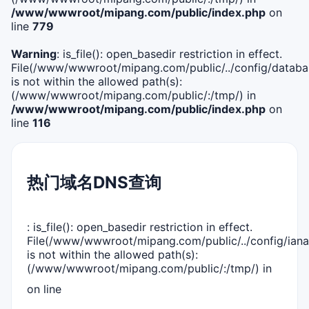
/www/wwwroot/mipang.com/public/index.php
on
line
779
Warning
: is_file(): open_basedir restriction in effect.
File(/www/wwwroot/mipang.com/public/../config/databa
is not within the allowed path(s):
(/www/wwwroot/mipang.com/public/:/tmp/) in
/www/wwwroot/mipang.com/public/index.php
on
line
116
热门域名DNS查询
: is_file(): open_basedir restriction in effect.
File(/www/wwwroot/mipang.com/public/../config/iana
is not within the allowed path(s):
(/www/wwwroot/mipang.com/public/:/tmp/) in
on line