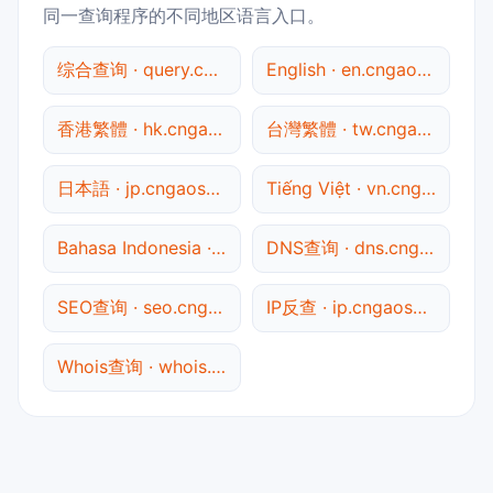
同一查询程序的不同地区语言入口。
综合查询 · query.cngaosu.com
English · en.cngaosu.com
香港繁體 · hk.cngaosu.com
台灣繁體 · tw.cngaosu.com
日本語 · jp.cngaosu.com
Tiếng Việt · vn.cngaosu.com
Bahasa Indonesia · id.cngaosu.com
DNS查询 · dns.cngaosu.com
SEO查询 · seo.cngaosu.com
IP反查 · ip.cngaosu.com
Whois查询 · whois.cngaosu.com