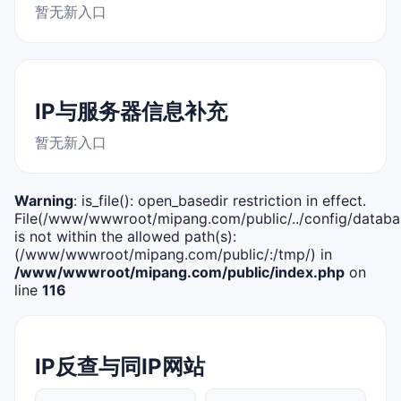
暂无新入口
IP与服务器信息补充
暂无新入口
Warning
: is_file(): open_basedir restriction in effect.
File(/www/wwwroot/mipang.com/public/../config/databa
is not within the allowed path(s):
(/www/wwwroot/mipang.com/public/:/tmp/) in
/www/wwwroot/mipang.com/public/index.php
on
line
116
IP反查与同IP网站