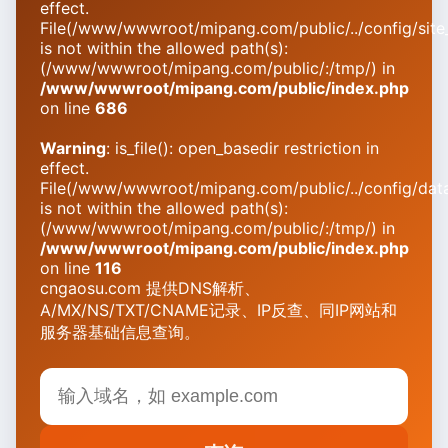
effect.
File(/www/wwwroot/mipang.com/public/../config/site_
is not within the allowed path(s):
(/www/wwwroot/mipang.com/public/:/tmp/) in
/www/wwwroot/mipang.com/public/index.php
on line
686
Warning
: is_file(): open_basedir restriction in
effect.
File(/www/wwwroot/mipang.com/public/../config/dat
is not within the allowed path(s):
(/www/wwwroot/mipang.com/public/:/tmp/) in
/www/wwwroot/mipang.com/public/index.php
on line
116
cngaosu.com 提供DNS解析、
A/MX/NS/TXT/CNAME记录、IP反查、同IP网站和
服务器基础信息查询。