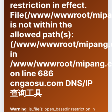
restriction in effect.
File(/www/wwwroot/mipang
is not within the
allowed path(s):
(/www/wwwroot/mipang.c
in
/www/wwwroot/mipang.co
on line
686
cngaosu.com DNS/IP
查询工具
Warning
: is_file(): open_basedir restriction in